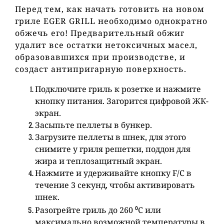
Перед тем, как начать готовить на новом
гриле
EGER
GRILL
необходимо однократно
обжечь его! Предварительный обжиг
удалит все остатки нетоксичных масел,
образовавшихся при производстве, и
создаст антипригарную поверхность.
Подключите гриль к розетке и нажмите
кнопку питания. Загорится цифровой ЖК-
экран.
Засыпьте пеллеты в бункер.
Загрузите пеллеты в шнек, для этого
снимите у гриля решетки, поддон для
жира и теплозащитный экран.
Нажмите и удерживайте кнопку
F
/
C
в
течение 3 секунд, чтобы активировать
шнек.
о
Разогрейте гриль до 260
С или
максимально возможной температуры в